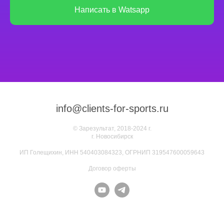
Написать в Watsapp
info@clients-for-sports.ru
© Зарезультат, 2018-2024 г.
г. Новосибирск
ИП Голещихин, ИНН 540403084323, ОГРНИП 319547600059643
Договор оферты