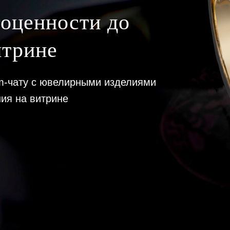
гоценности до
итрине
am-чату с ювелирными изделиями
ия на витрине