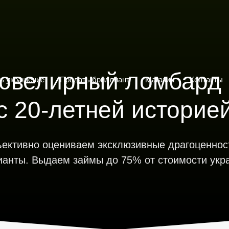
ь украшение
Продать бриллиант
Магазин
Контакты
ювелирный ломбард 
ь украшение
Продать бриллиант
Магазин
Контакты
с 20-летней историе
ективно оцениваем эксклюзивные драгоценнос
ианты. Выдаем займы до 75% от стоимости укр