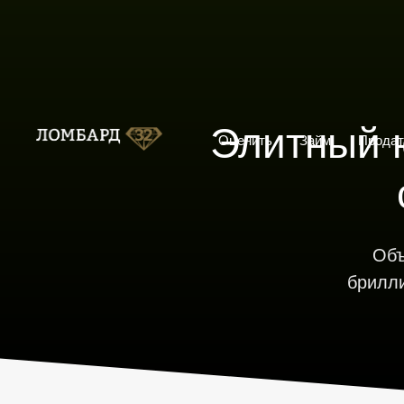
Оценить
Займ
Продат
Элитный 
Оценить
Займ
Продат
Объ
брилл